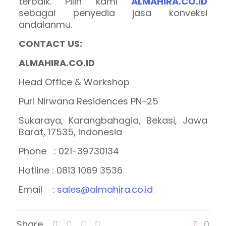
terbaik. Pilih kami
ALMAHIRA.CO.ID
sebagai penyedia jasa konveksi
andalanmu.
CONTACT US:
ALMAHIRA.CO.ID
Head Office & Workshop
Puri Nirwana Residences PN-25
Sukaraya, Karangbahagia, Bekasi, Jawa
Barat, 17535, Indonesia
Phone : 021-39730134
Hotline : 0813 1069 3536
Email :
sales@almahira.co.id
Share
0