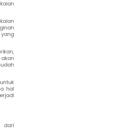
kaian
akaian
nginan
 yang
ikan,
 akan
sudah
 untuk
na hal
rjadi
 dari