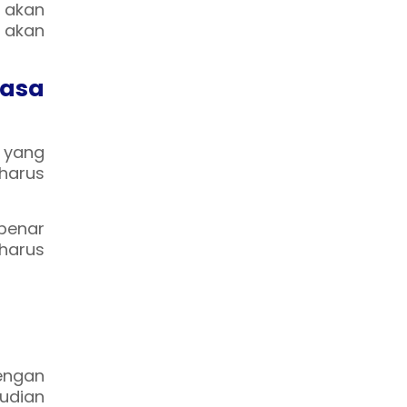
a akan
 akan
Jasa
 yang
harus
benar
harus
engan
udian