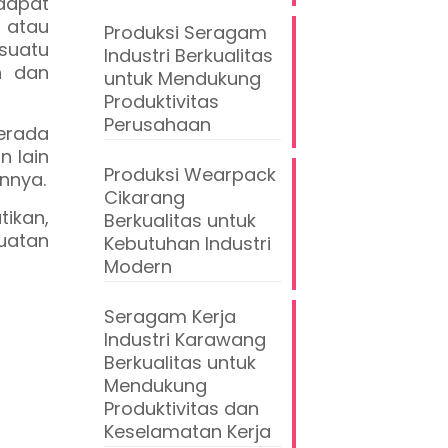
 dapat
 atau
Produksi Seragam
suatu
Industri Berkualitas
n dan
untuk Mendukung
Produktivitas
Perusahaan
berada
n lain
Produksi Wearpack
nnya.
Cikarang
ikan,
Berkualitas untuk
uatan
Kebutuhan Industri
Modern
Seragam Kerja
Industri Karawang
Berkualitas untuk
Mendukung
Produktivitas dan
Keselamatan Kerja