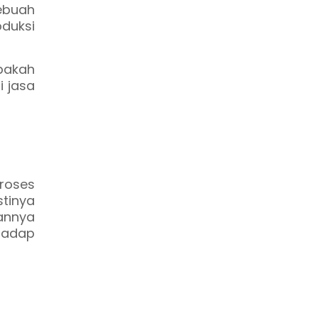
ebuah
duksi
pakah
i jasa
roses
tinya
annya
rhadap