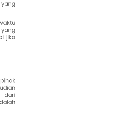
 yang
waktu
l yang
i jika
 pihak
udian
 dari
adalah