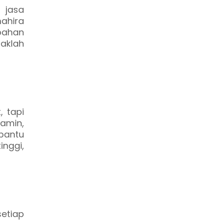
 jasa
mahira
 bahan
aklah
 tapi
jamin,
antu
inggi,
setiap