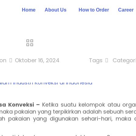
Home
About Us
How to Order
Career
on
Oktober 16, 2024
Tags
Categor
a Konveksi –
Ketika suatu kelompok atau organ
aka pakaian yang terpikirkan adalah sebuah ser
h pakaian yang digunakan sehari-hari, maka 