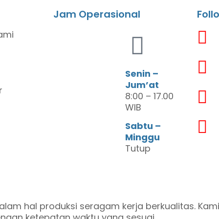
Jam Operasional
Foll
ami
Senin –
Jum’at
r
8:00 – 17.00
WIB
Sabtu –
Minggu
Tutup
alam hal produksi seragam kerja berkualitas. Kam
ngan ketepatan waktu yang sesuai.