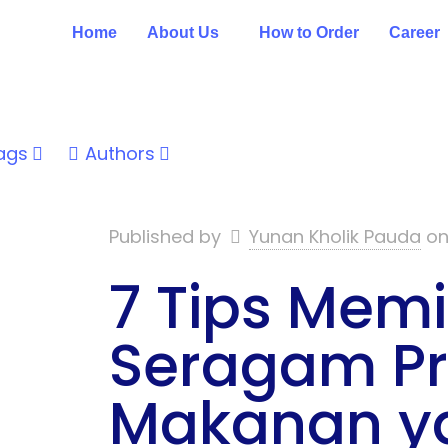
Home
About Us
How to Order
Career
ags
Authors
Published by
Yunan Kholik Pauda
o
7 Tips Memi
Seragam Pr
Makanan y