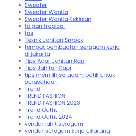
Sweater
Sweater Wanita
Sweater Wanita Kekinian
taipan tropical
tas
Teknik Jahitan Smock
tempat pembuatan seragam kerja
di jakarta
Tips Agar Jahitan Rapi
Tips Jahitan Rapi
tips memilih seragam batik untuk
perusahaan
Trend
TREND FASHION
TREND FASHION 2023
Trend Outfit
Trend Outfit 2024
vendor jahit seragam
vendor seragam kerja cikarang