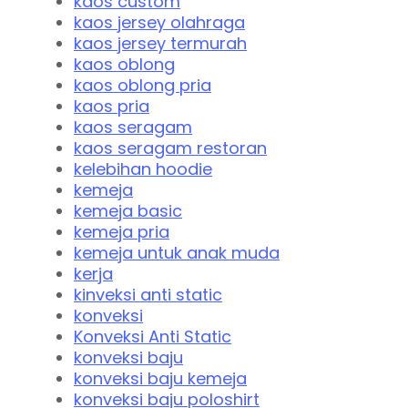
kaos custom
kaos jersey olahraga
kaos jersey termurah
kaos oblong
kaos oblong pria
kaos pria
kaos seragam
kaos seragam restoran
kelebihan hoodie
kemeja
kemeja basic
kemeja pria
kemeja untuk anak muda
kerja
kinveksi anti static
konveksi
Konveksi Anti Static
konveksi baju
konveksi baju kemeja
konveksi baju poloshirt